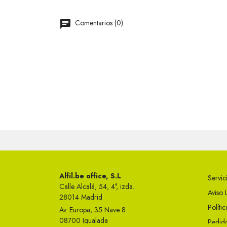
Comentarios (0)
Alfil.be office, S.L
Servici
Calle Alcalá, 54, 4°, izda.
Aviso 
28014 Madrid
Políti
Av. Europa, 35 Nave 8
08700 Igualada
Pedido