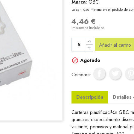
Marca:
GBC
La cantidad mínima en el pedido de com
4,46 €
Impuestos incluidos
Añadir al carrito

Agotado
Compartir
Descripción
Detalles
Carteras plastificaci¾n GBC ta
gramajes especialmente dise±ad
visitante, permisos y material p
Tama±o del paquete: 100.