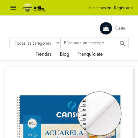

Iniciar sesión
·
Registrarse
Cesta

Tiendas
Blog
Franquíciate