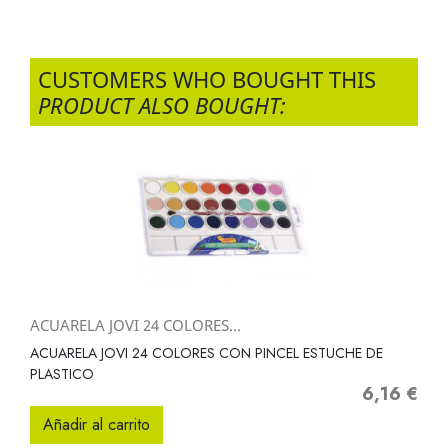
CUSTOMERS WHO BOUGHT THIS
PRODUCT ALSO BOUGHT:
ACUARELA JOVI 24 COLORES...
ACUARELA JOVI 24 COLORES CON PINCEL ESTUCHE DE
PLASTICO
6,16 €
Precio
Añadir al carrito