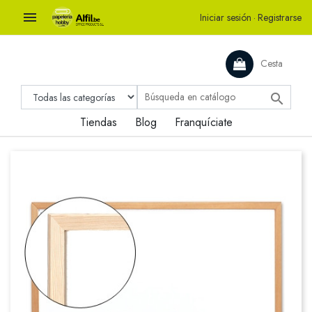

Iniciar sesión
·
Registrarse
Cesta

Tiendas
Blog
Franquíciate