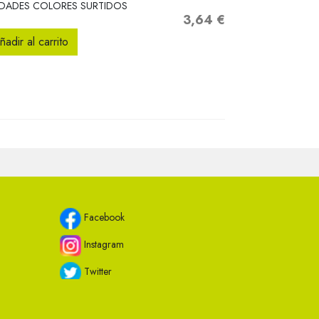
IDADES COLORES SURTIDOS
3,64 €
Precio
ñadir al carrito
Facebook
Instagram
Twitter
Youtube