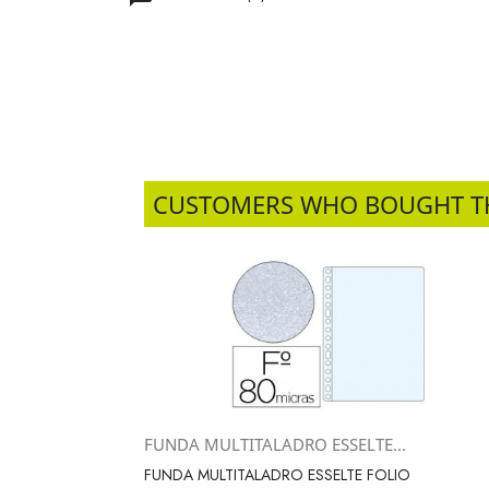
CUSTOMERS WHO BOUGHT T
FUNDA MULTITALADRO ESSELTE...
Vista rápida

FUNDA MULTITALADRO ESSELTE FOLIO