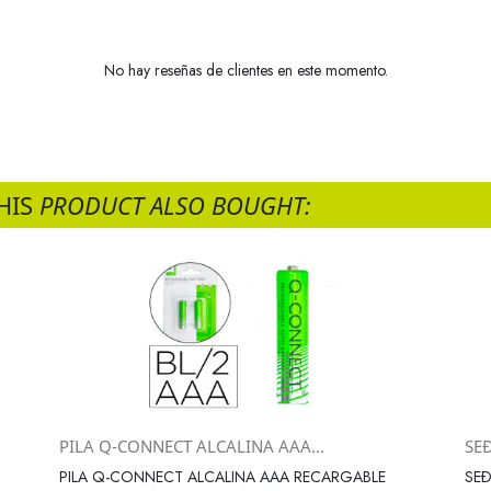
No hay reseñas de clientes en este momento.
HIS
PRODUCT ALSO BOUGHT:
PILA Q-CONNECT ALCALINA AAA...
SE
Vista rápida

PILA Q-CONNECT ALCALINA AAA RECARGABLE
SEÐ