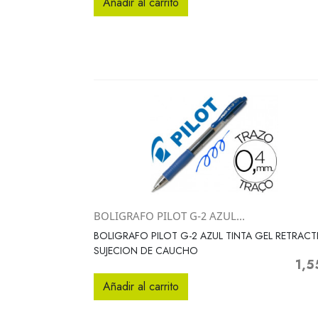
Añadir al carrito
BOLIGRAFO PILOT G-2 AZUL...
Vista rápida

BOLIGRAFO PILOT G-2 AZUL TINTA GEL RETRACTI
SUJECION DE CAUCHO
1,5
Preci
Añadir al carrito