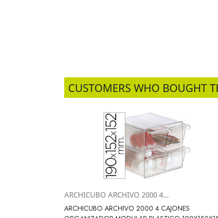
CUSTOMERS WHO BOUGHT T
ARCHICUBO ARCHIVO 2000 4...
Vista rápida

ARCHICUBO ARCHIVO 2000 4 CAJONES