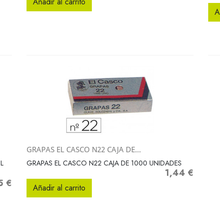
Añadir al carrito
A
GRAPAS EL CASCO N22 CAJA DE...
Vista rápida

L
GRAPAS EL CASCO N22 CAJA DE 1000 UNIDADES
1,44 €
Precio
5 €
o
Añadir al carrito