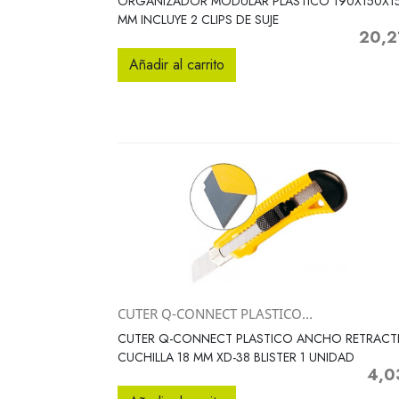
ORGANIZADOR MODULAR PLASTICO 190X150X1
MM INCLUYE 2 CLIPS DE SUJE
20,2
Precio
Añadir al carrito
CUTER Q-CONNECT PLASTICO...
Vista rápida

CUTER Q-CONNECT PLASTICO ANCHO RETRACTI
CUCHILLA 18 MM XD-38 BLISTER 1 UNIDAD
4,0
Preci