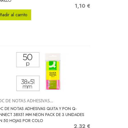
RILLO
1,10 €
Precio
ñadir al carrito
OC DE NOTAS ADHESIVAS...
Vista rápida

C DE NOTAS ADHESIVAS QUITA Y PON Q-
NECT 38X51 MM NEON PACK DE 3 UNIDADES
N 50 HOJAS POR COLO
2,32 €
Precio