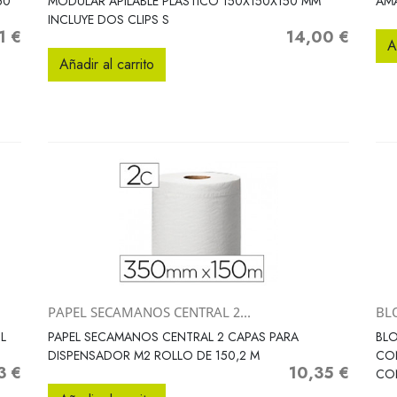
50
MODULAR APILABLE PLASTICO 150X150X150 MM
AMA
INCLUYE DOS CLIPS S
1 €
14,00 €
Precio
A
Añadir al carrito
PAPEL SECAMANOS CENTRAL 2...
BL
Vista rápida

L
PAPEL SECAMANOS CENTRAL 2 CAPAS PARA
BLO
DISPENSADOR M2 ROLLO DE 150,2 M
CON
3 €
10,35 €
o
Precio
CO