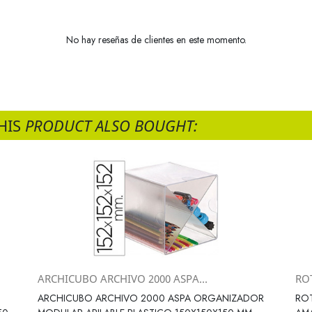
No hay reseñas de clientes en este momento.
HIS
PRODUCT ALSO BOUGHT:
ARCHICUBO ARCHIVO 2000 ASPA...
RO
Vista rápida

ARCHICUBO ARCHIVO 2000 ASPA ORGANIZADOR
ROT