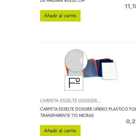
DE MADERA 40X30 CM
11,1
Precio
Añadir al carrito
CARPETA ESSELTE DOSSIER...
Vista rápida

CARPETA ESSELTE DOSSIER UÑERO PLASTICO FO
TRANSPARENTE 110 MICRAS
0,2
Preci
Añadir al carrito