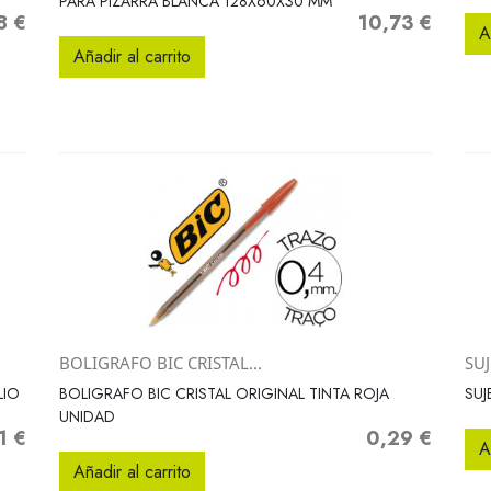
PARA PIZARRA BLANCA 128X60X30 MM
8 €
10,73 €
Precio
A
Añadir al carrito
BOLIGRAFO BIC CRISTAL...
SUJ
Vista rápida

LIO
BOLIGRAFO BIC CRISTAL ORIGINAL TINTA ROJA
SUJ
UNIDAD
1 €
0,29 €
o
Precio
A
Añadir al carrito