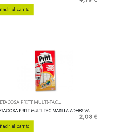
4,79 €
Precio
ñadir al carrito
ETACOSA PRITT MULTI-TAC...
Vista rápida

ETACOSA PRITT MULTI-TAC MASILLA ADHESIVA
2,03 €
Precio
ñadir al carrito