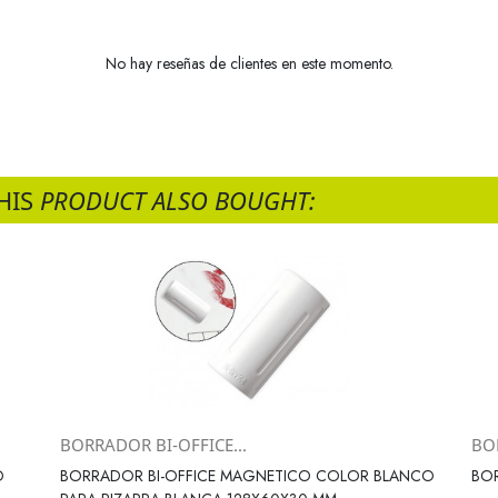
No hay reseñas de clientes en este momento.
HIS
PRODUCT ALSO BOUGHT:
BORRADOR BI-OFFICE...
BO
Vista rápida

O
BORRADOR BI-OFFICE MAGNETICO COLOR BLANCO
BO