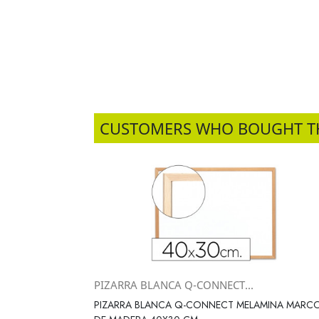
CUSTOMERS WHO BOUGHT T
PIZARRA BLANCA Q-CONNECT...
Vista rápida

PIZARRA BLANCA Q-CONNECT MELAMINA MARC