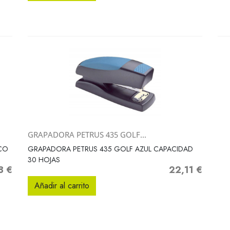
GRAPADORA PETRUS 435 GOLF...
Vista rápida

CO
GRAPADORA PETRUS 435 GOLF AZUL CAPACIDAD
30 HOJAS
8 €
22,11 €
o
Precio
Añadir al carrito