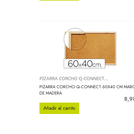
PIZARRA CORCHO Q-CONNECT...
Vista rápida

PIZARRA CORCHO Q-CONNECT 60X40 CM MAR
DE MADERA
8,9
Preci
Añadir al carrito