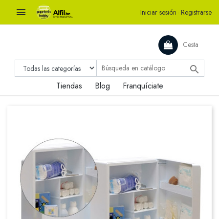

Iniciar sesión
·
Registrarse
Cesta

Tiendas
Blog
Franquíciate