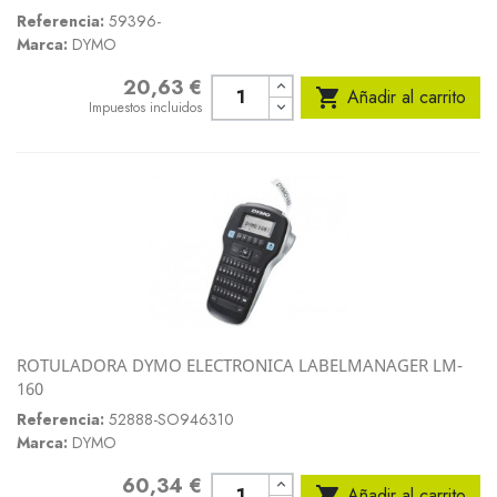
Referencia:
59396-
Marca:
DYMO
20,63 €
Precio

Añadir al carrito
Impuestos incluidos
ROTULADORA DYMO ELECTRONICA LABELMANAGER LM-
160
Referencia:
52888-SO946310
Marca:
DYMO
60,34 €
Precio

Añadir al carrito