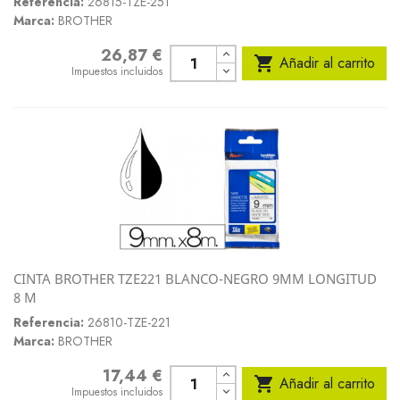
Referencia:
26815-TZE-251
Marca:
BROTHER
26,87 €
Precio

Añadir al carrito
Impuestos incluidos
CINTA BROTHER TZE221 BLANCO-NEGRO 9MM LONGITUD
8 M
Referencia:
26810-TZE-221
Marca:
BROTHER
17,44 €
Precio

Añadir al carrito
Impuestos incluidos