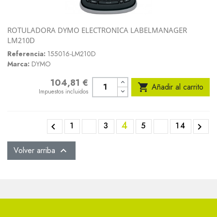
ROTULADORA DYMO ELECTRONICA LABELMANAGER
LM210D
Referencia:
155016-LM210D
Marca:
DYMO
104,81 €
Precio

Añadir al carrito
Impuestos incluidos
4
1
3
5
14


Volver arriba
