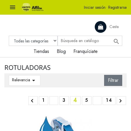

Iniciar sesión
·
Registrarse
Cesta

Tiendas
Blog
Franquíciate
ROTULADORAS
Relevancia

Filtrar
4
1
3
5
14

