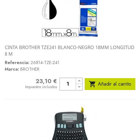
CINTA BROTHER TZE241 BLANCO-NEGRO 18MM LONGITUD
8 M
Referencia:
26814-TZE-241
Marca:
BROTHER
23,10 €
Precio

Añadir al carrito
Impuestos incluidos