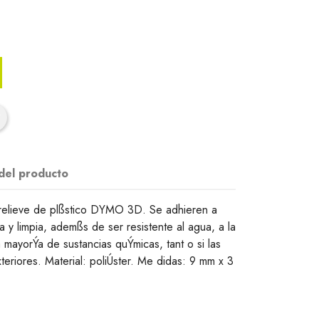
 del producto
relieve de plßstico DYMO 3D. Se adhieren a
sa y limpia, ademßs de ser resistente al agua, a la
 mayorÝa de sustancias quÝmicas, tant o si las
xteriores. Material: poliÚster. Me didas: 9 mm x 3