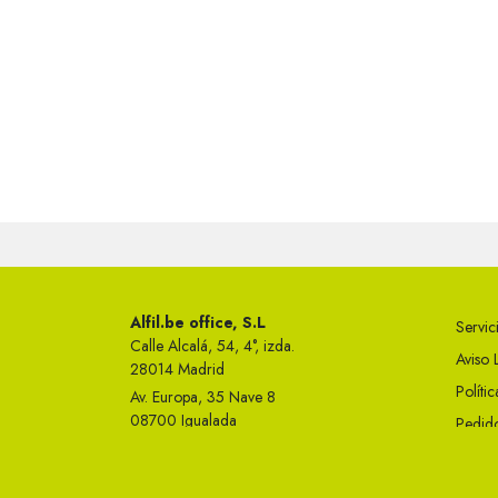
Alfil.be office, S.L
Servici
Calle Alcalá, 54, 4°, izda.
Aviso 
28014 Madrid
Políti
Av. Europa, 35 Nave 8
08700 Igualada
Pedido
Telf 93 749 50 23
Condi
info@alfil.be