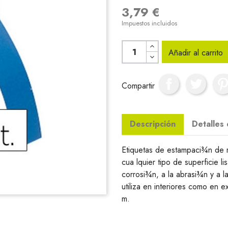
3,79 €
Impuestos incluidos
Añadir al carrito
Compartir
Descripción
Detalles
Etiquetas de estampaci¾n de 
cua lquier tipo de superficie li
corrosi¾n, a la abrasi¾n y a la
utiliza en interiores como en e
m.