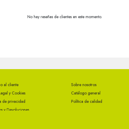
No hay reseñas de clientes en este momento.
o al cliente
Sobre nosotros
Legal y Cookies
Catálogo general
ca de privacidad
Política de calidad
s y Devoluciones
ciones Generales