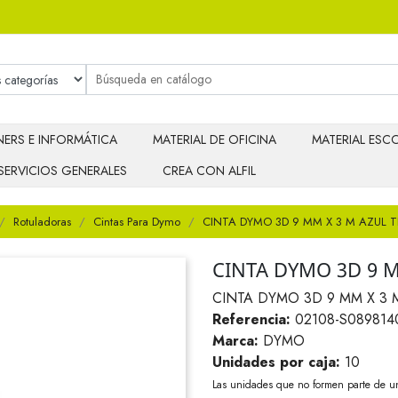
ERS E INFORMÁTICA
MATERIAL DE OFICINA
MATERIAL ESCO
SERVICIOS GENERALES
CREA CON ALFIL
Rotuladoras
Cintas Para Dymo
CINTA DYMO 3D 9 MM X 3 M AZUL 
CINTA DYMO 3D 9 
CINTA DYMO 3D 9 MM X 3 
Referencia:
02108-S089814
Marca:
DYMO
Unidades por caja:
10
Las unidades que no formen parte de u