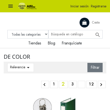

Iniciar sesión
·
Registrarse
Cesta

Tiendas
Blog
Franquíciate
DE COLOR
Relevancia

Filtrar
2
1
3
12

