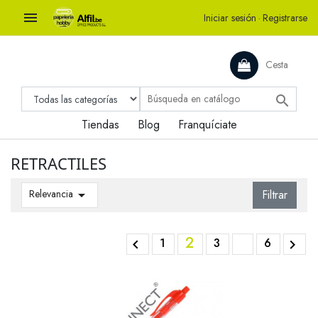

Iniciar sesión
·
Registrarse
Cesta

Tiendas
Blog
Franquíciate
RETRACTILES
Relevancia

Filtrar
2
1
3
6

