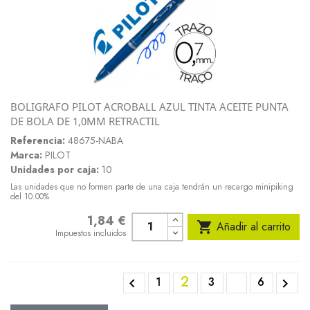
BOLIGRAFO PILOT ACROBALL AZUL TINTA ACEITE PUNTA
DE BOLA DE 1,0MM RETRACTIL
Referencia:
48675-NABA
Marca:
PILOT
Unidades por caja:
10
Las unidades que no formen parte de una caja tendrán un recargo minipiking
del 10.00%
1,84 €
Precio

Añadir al carrito
Impuestos incluidos
2
1
3
6

