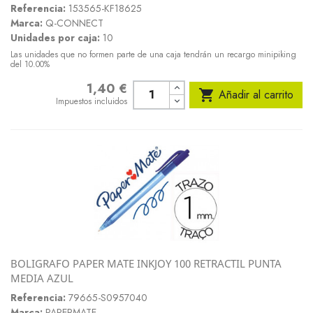
Referencia:
153565-KF18625
Marca:
Q-CONNECT
Unidades por caja:
10
Las unidades que no formen parte de una caja tendrán un recargo minipiking
del 10.00%
1,40 €
Precio

Añadir al carrito
Impuestos incluidos
BOLIGRAFO PAPER MATE INKJOY 100 RETRACTIL PUNTA
MEDIA AZUL
Referencia:
79665-S0957040
Marca:
PAPERMATE