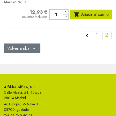
Marca:
PATEX
12,93 €
Precio

Añadir al carrito
Impuestos incluidos
2
1

Volver arriba

Alfil.be office, S.L
Calle Alcalá, 54, 4°, izda.
28014 Madrid
Av. Europa, 35 Nave 8
08700 Igualada
Telf 93 749 50 23