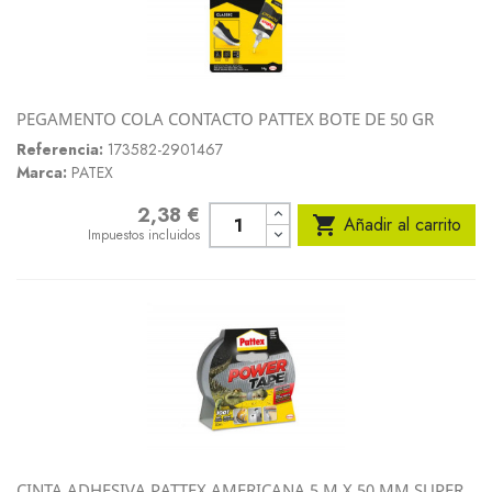
PEGAMENTO COLA CONTACTO PATTEX BOTE DE 50 GR
Referencia:
173582-2901467
Marca:
PATEX
2,38 €
Precio

Añadir al carrito
Impuestos incluidos
CINTA ADHESIVA PATTEX AMERICANA 5 M X 50 MM SUPER