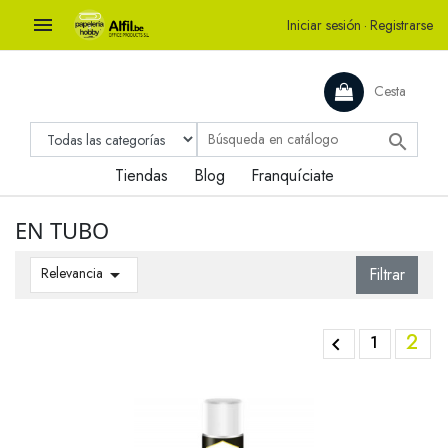

Iniciar sesión
·
Registrarse
Cesta

Tiendas
Blog
Franquíciate
EN TUBO
Relevancia

Filtrar
2
1
