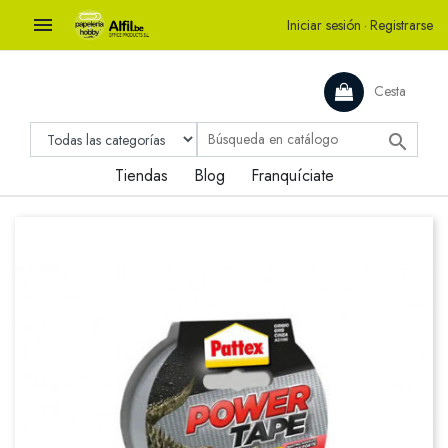

Iniciar sesión
·
Registrarse
Cesta

Tiendas
Blog
Franquíciate