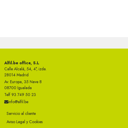
Alfil.be office, S.L
Calle Alcalá, 54, 4°, izda.
28014 Madrid
Av. Europa, 35 Nave 8
08700 Igualada
Telf 93 749 50 23
info@alfil.be
Servicio al cliente
Aviso Legal y Cookies