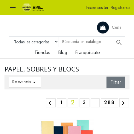

Iniciar sesión
·
Registrarse
Cesta

Tiendas
Blog
Franquíciate
PAPEL, SOBRES Y BLOCS
Relevancia

Filtrar
2
1
3
288

