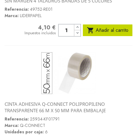
SIN MARGEN 4 TALADROS BANDAS DE 5 COLORES
Referencia:
49752-RE01
Marca:
LIDERPAPEL
4,10 €
Precio

Añadir al carrito
Impuestos incluidos
CINTA ADHESIVA Q-CONNECT POLIPROPILENO
TRANSPARENTE 66 M X 50 MM PARA EMBALAJE
Referencia:
25934-KF01791
Marca:
Q-CONNECT
Unidades por caja:
6