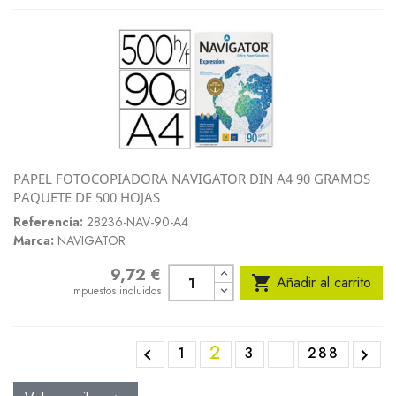
PAPEL FOTOCOPIADORA NAVIGATOR DIN A4 90 GRAMOS
PAQUETE DE 500 HOJAS
Referencia:
28236-NAV-90-A4
Marca:
NAVIGATOR
9,72 €
Precio

Añadir al carrito
Impuestos incluidos
2
1
3
288

