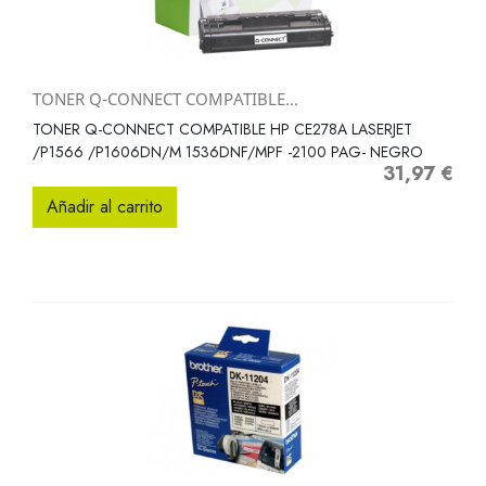
TONER Q-CONNECT COMPATIBLE...
TONER Q-CONNECT COMPATIBLE HP CE278A LASERJET
/P1566 /P1606DN/M 1536DNF/MPF -2100 PAG- NEGRO
31,97 €
Precio
Añadir al carrito