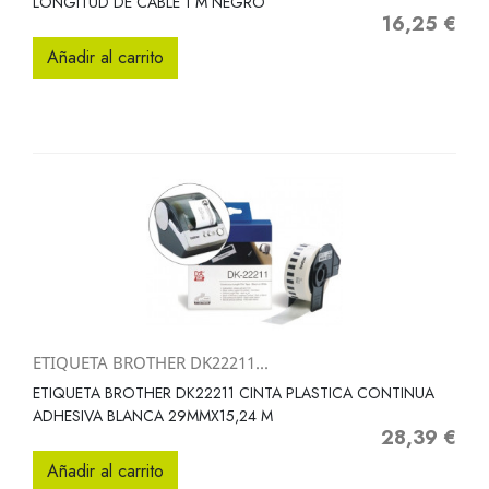
LONGITUD DE CABLE 1 M NEGRO
16,25 €
Precio
Añadir al carrito
ETIQUETA BROTHER DK22211...
ETIQUETA BROTHER DK22211 CINTA PLASTICA CONTINUA
ADHESIVA BLANCA 29MMX15,24 M
28,39 €
Precio
Añadir al carrito