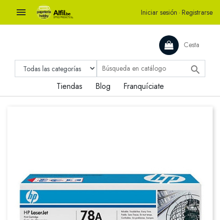

Iniciar sesión
·
Registrarse
Cesta

Tiendas
Blog
Franquíciate