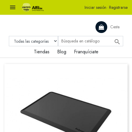

Iniciar sesión
·
Registrarse
Cesta

Tiendas
Blog
Franquíciate