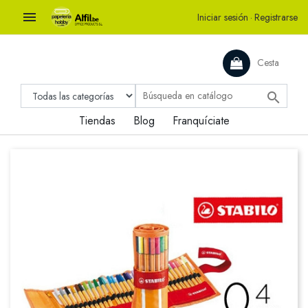

Iniciar sesión
·
Registrarse
Cesta

Tiendas
Blog
Franquíciate