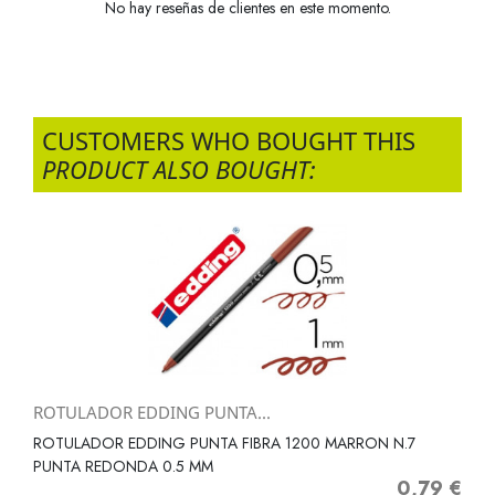
No hay reseñas de clientes en este momento.
CUSTOMERS WHO BOUGHT THIS
PRODUCT ALSO BOUGHT:
ROTULADOR EDDING PUNTA...
ROTULADOR EDDING PUNTA FIBRA 1200 MARRON N.7
PUNTA REDONDA 0.5 MM
0,79 €
Precio