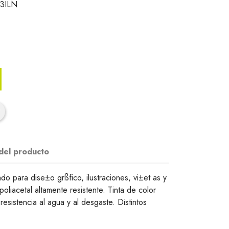
3ILN
 del producto
do para dise±o grßfico, ilustraciones, vi±et as y
poliacetal altamente resistente. Tinta de color
esistencia al agua y al desgaste. Distintos