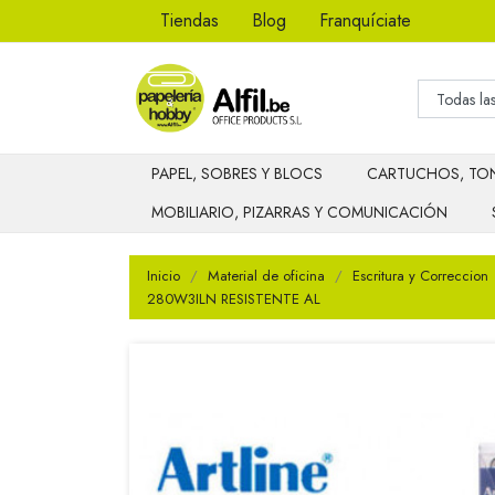
Tiendas
Blog
Franquíciate
PAPEL, SOBRES Y BLOCS
CARTUCHOS, TON
MOBILIARIO, PIZARRAS Y COMUNICACIÓN
Inicio
Material de oficina
Escritura y Correccion
280W3ILN RESISTENTE AL