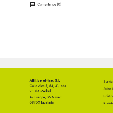
Comentarios (0)
Alfil.be office, S.L
Servici
Calle Alcalá, 54, 4°, izda.
Aviso 
28014 Madrid
Políti
Av. Europa, 35 Nave 8
08700 Igualada
Pedido
Telf 93 749 50 23
Condi