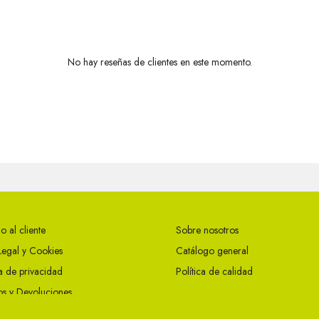
No hay reseñas de clientes en este momento.
o al cliente
Sobre nosotros
Legal y Cookies
Catálogo general
ca de privacidad
Política de calidad
s y Devoluciones
ciones Generales