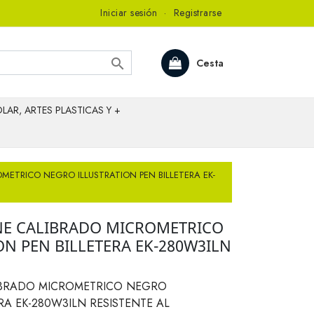
Iniciar sesión
·
Registrarse

Cesta
LAR, ARTES PLASTICAS Y +
METRICO NEGRO ILLUSTRATION PEN BILLETERA EK-
NE CALIBRADO MICROMETRICO
N PEN BILLETERA EK-280W3ILN
IBRADO MICROMETRICO NEGRO
RA EK-280W3ILN RESISTENTE AL