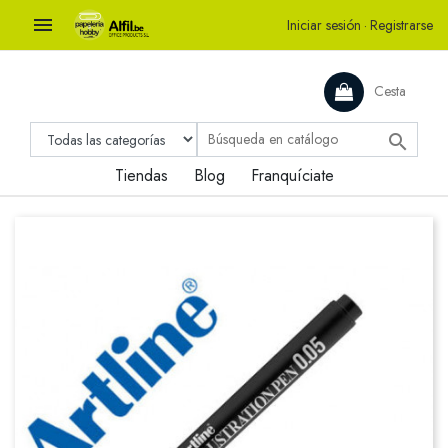

Iniciar sesión
·
Registrarse
Cesta

Tiendas
Blog
Franquíciate