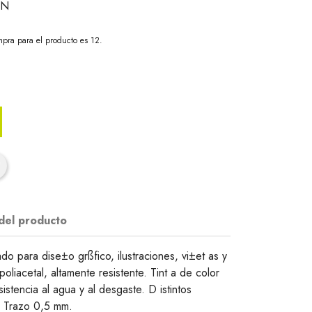
LN
pra para el producto es 12.
 del producto
do para dise±o grßfico, ilustraciones, vi±et as y
poliacetal, altamente resistente. Tint a de color
stencia al agua y al desgaste. D istintos
. Trazo 0,5 mm.