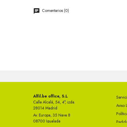
Comentarios (0)
Alfil.be office, S.L
Servici
Calle Alcalá, 54, 4°, izda.
Aviso 
28014 Madrid
Políti
Av. Europa, 35 Nave 8
08700 Igualada
Pedido