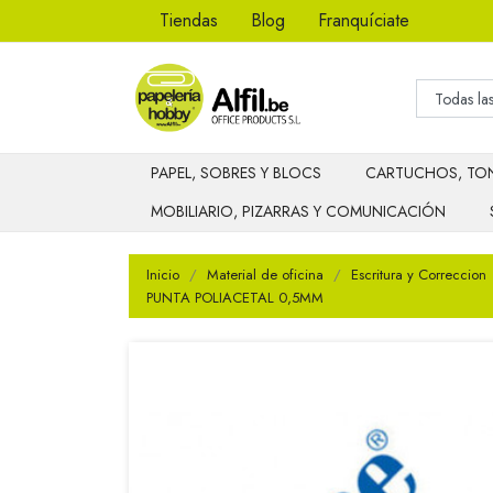
Tiendas
Blog
Franquíciate
PAPEL, SOBRES Y BLOCS
CARTUCHOS, TON
MOBILIARIO, PIZARRAS Y COMUNICACIÓN
Inicio
Material de oficina
Escritura y Correccion
PUNTA POLIACETAL 0,5MM