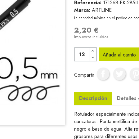
Referencia:
171268-EK-285I
Marca:
ARTLINE
La cantidad mínima en el pedido de com
2,20 €
Impuestos incluidos
Añadir al carrito
Compartir
Descripción
Detalles
Rotulador especialmente indica
caricaturas. Punta metßlica de 
negro a base de agua. Alta resi
grosores para diferentes usos