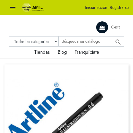

Iniciar sesión
·
Registrarse
Cesta

Tiendas
Blog
Franquíciate