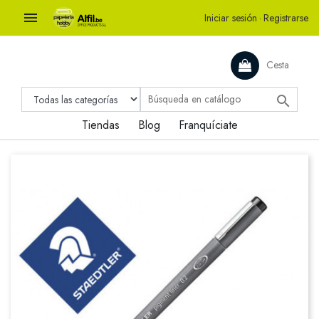

Iniciar sesión
·
Registrarse
Cesta

Tiendas
Blog
Franquíciate