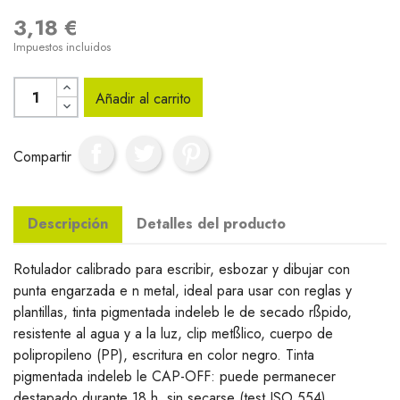
3,18 €
Impuestos incluidos
Añadir al carrito
Compartir
Descripción
Detalles del producto
Rotulador calibrado para escribir, esbozar y dibujar con
punta engarzada e n metal, ideal para usar con reglas y
plantillas, tinta pigmentada indeleb le de secado rßpido,
resistente al agua y a la luz, clip metßlico, cuerpo de
polipropileno (PP), escritura en color negro. Tinta
pigmentada indeleb le CAP-OFF: puede permanecer
destapado durante 18 h. sin secarse (test ISO 554)