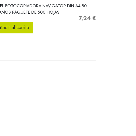
Vista rápida

EL FOTOCOPIADORA NAVIGATOR DIN A4 80
AMOS PAQUETE DE 500 HOJAS
7,24 €
Precio
ñadir al carrito