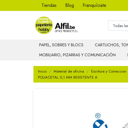
Tiendas
Blog
Franquíciate
PAPEL, SOBRES Y BLOCS
CARTUCHOS, TON
MOBILIARIO, PIZARRAS Y COMUNICACIÓN
Inicio
Material de oficina
Escritura y Correccion
POLIACETAL 0,1 MM RESISTENTE A