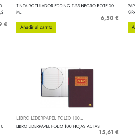
Vista rápida

O
TINTA ROTULADOR EDDING T-25 NEGRO BOTE 30
PAP
,2
ML
GR
6,50 €
Precio
9 €
o
Añadir al carrito
A
LIBRO LIDERPAPEL FOLIO 100...
Vista rápida

10
LIBRO LIDERPAPEL FOLIO 100 HOJAS ACTAS
15,61 €
Precio