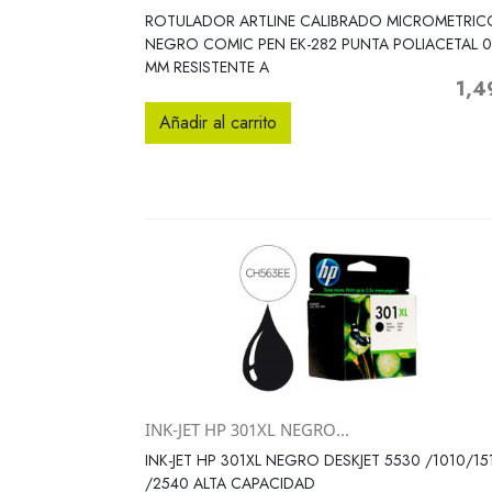
Vista rápida

ROTULADOR ARTLINE CALIBRADO MICROMETRIC
NEGRO COMIC PEN EK-282 PUNTA POLIACETAL 0
MM RESISTENTE A
1,4
Preci
Añadir al carrito
INK-JET HP 301XL NEGRO...
Vista rápida

INK-JET HP 301XL NEGRO DESKJET 5530 /1010/15
/2540 ALTA CAPACIDAD