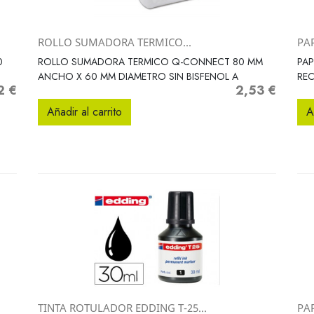
ROLLO SUMADORA TERMICO...
PAP
Vista rápida

0
ROLLO SUMADORA TERMICO Q-CONNECT 80 MM
PAP
ANCHO X 60 MM DIAMETRO SIN BISFENOL A
REC
2 €
2,53 €
o
Precio
Añadir al carrito
A
TINTA ROTULADOR EDDING T-25...
PA