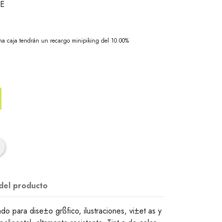
NE
na caja tendrán un recargo minipiking del 10.00%
 del producto
do para dise±o grßfico, ilustraciones, vi±et as y