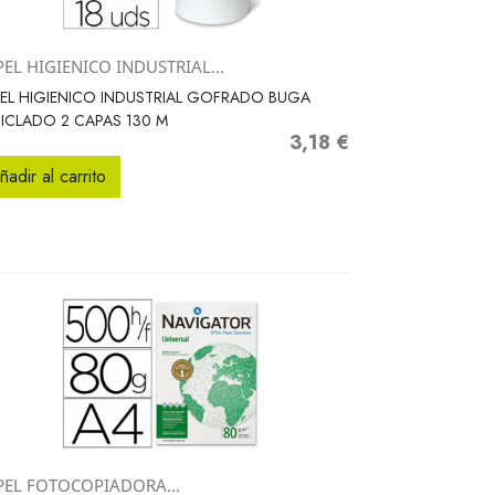
EL HIGIENICO INDUSTRIAL...
Vista rápida

EL HIGIENICO INDUSTRIAL GOFRADO BUGA
ICLADO 2 CAPAS 130 M
3,18 €
Precio
ñadir al carrito
PEL FOTOCOPIADORA...