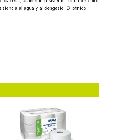
poliacetal, altamente resistente. Tint a de color
stencia al agua y al desgaste. D istintos