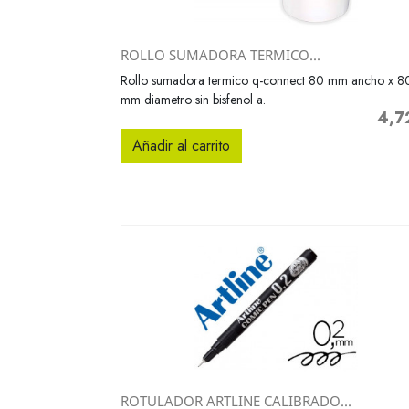
ROLLO SUMADORA TERMICO...
Vista rápida

Rollo sumadora termico q-connect 80 mm ancho x 8
mm diametro sin bisfenol a.
4,7
Preci
Añadir al carrito
ROTULADOR ARTLINE CALIBRADO...