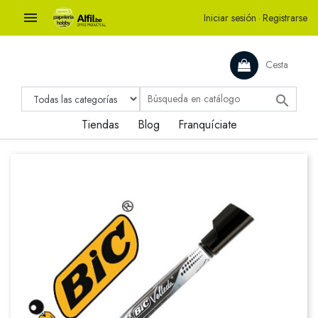

Iniciar sesión
·
Registrarse
Cesta

Tiendas
Blog
Franquíciate