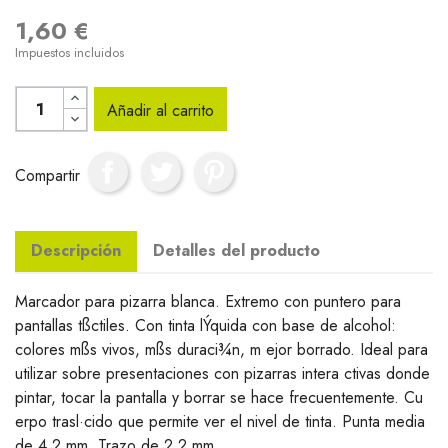
1,60 €
Impuestos incluidos
Añadir al carrito
Compartir
Descripción
Detalles del producto
Marcador para pizarra blanca. Extremo con puntero para
pantallas tßctiles. Con tinta lÝquida con base de alcohol:
colores mßs vivos, mßs duraci¾n, m ejor borrado. Ideal para
utilizar sobre presentaciones con pizarras intera ctivas donde
pintar, tocar la pantalla y borrar se hace frecuentemente. Cu
erpo trasl·cido que permite ver el nivel de tinta. Punta media
de 4,2 mm. Trazo de 2,2 mm.