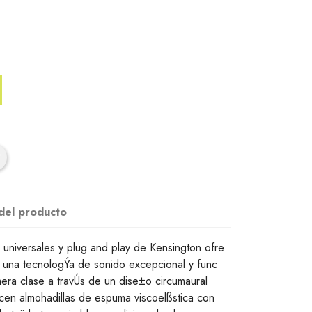
 del producto
niversales y plug and play de Kensington ofre
, una tecnologÝa de sonido excepcional y func
era clase a travÚs de un dise±o circumaural
n almohadillas de espuma viscoelßstica con