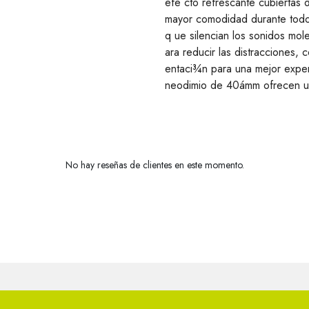
efe cto refrescante cubiertas d
mayor comodidad durante todo
q ue silencian los sonidos mol
ara reducir las distracciones, 
entaci¾n para una mejor exper
neodimio de 40ámm ofrecen un
No hay reseñas de clientes en este momento.