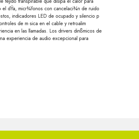
e tejido transpirable que disipa el calor para
 el dÝa, micr¾fonos con cancelaci¾n de ruido
estos, indicadores LED de ocupado y silencio p
controles de m·sica en el cable y retroalim
iencia en las llamadas. Los drivers dinßmicos de
a experiencia de audio excepcional para