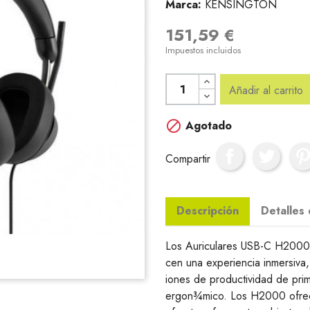
Marca:
KENSINGTON
151,59 €
Impuestos incluidos
Añadir al carrito

Agotado
Compartir
Descripción
Detalles
Los Auriculares USB-C H2000 u
cen una experiencia inmersiva
iones de productividad de prim
ergon¾mico. Los H2000 ofrece