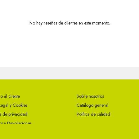
No hay reseñas de clientes en este momento.
o al cliente
Sobre nosotros
Legal y Cookies
Catálogo general
ca de privacidad
Política de calidad
s y Devoluciones
ciones Generales