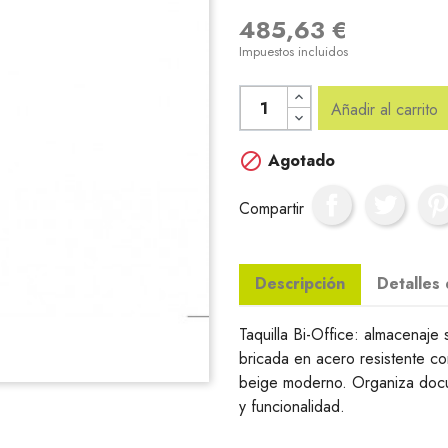
485,63 €
Impuestos incluidos
Añadir al carrito

Agotado
Compartir
Descripción
Detalles
Taquilla Bi-Office: almacenaje
bricada en acero resistente con
beige moderno. Organiza docum
y funcionalidad.