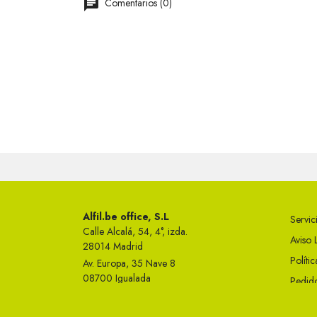
Comentarios (0)
Alfil.be office, S.L
Servici
Calle Alcalá, 54, 4°, izda.
Aviso 
28014 Madrid
Políti
Av. Europa, 35 Nave 8
08700 Igualada
Pedido
Telf 93 749 50 23
Condi
info@alfil.be