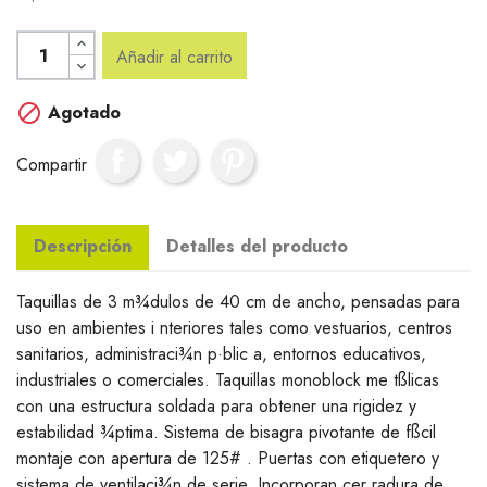
Añadir al carrito

Agotado
Compartir
Descripción
Detalles del producto
Taquillas de 3 m¾dulos de 40 cm de ancho, pensadas para
uso en ambientes i nteriores tales como vestuarios, centros
sanitarios, administraci¾n p·blic a, entornos educativos,
industriales o comerciales. Taquillas monoblock me tßlicas
con una estructura soldada para obtener una rigidez y
estabilidad ¾ptima. Sistema de bisagra pivotante de fßcil
montaje con apertura de 125# . Puertas con etiquetero y
sistema de ventilaci¾n de serie. Incorporan cer radura de