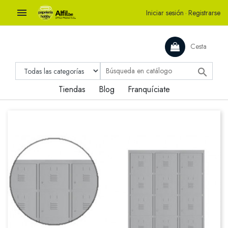

Iniciar sesión
·
Registrarse
Cesta

Tiendas
Blog
Franquíciate