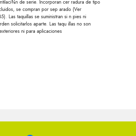
ntilaci¾n de serie. Incorporan cer radura de tipo
incluidos, se compran por sep arado (Ver
. Las taquillas se suministran si n pies ni
den solicitarlos aparte. Las taqu illas no son
xteriores ni para aplicaciones