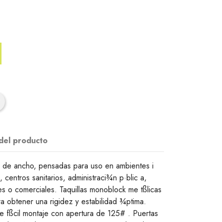
 del producto
cm de ancho, pensadas para uso en ambientes i
, centros sanitarios, administraci¾n p·blic a,
les o comerciales. Taquillas monoblock me tßlicas
a obtener una rigidez y estabilidad ¾ptima.
e fßcil montaje con apertura de 125# . Puertas