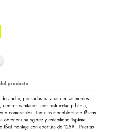
 del producto
cm de ancho, pensadas para uso en ambientes i
, centros sanitarios, administraci¾n p·blic a,
les o comerciales. Taquillas monoblock me tßlicas
a obtener una rigidez y estabilidad ¾ptima.
e fßcil montaje con apertura de 125# . Puertas