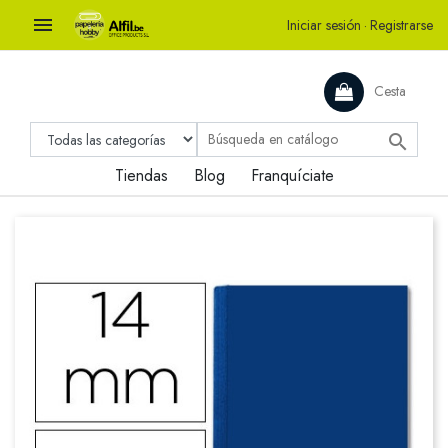

Iniciar sesión
·
Registrarse
Cesta

Tiendas
Blog
Franquíciate