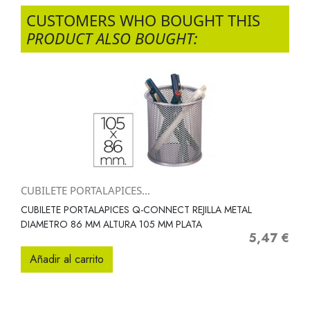
CUSTOMERS WHO BOUGHT THIS
PRODUCT ALSO BOUGHT:
CUBILETE PORTALAPICES...
CUBILETE PORTALAPICES Q-CONNECT REJILLA METAL
DIAMETRO 86 MM ALTURA 105 MM PLATA
5,47 €
Precio
Añadir al carrito