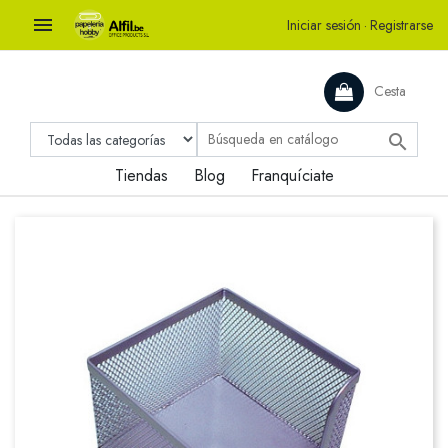

Iniciar sesión
·
Registrarse
Cesta

Tiendas
Blog
Franquíciate