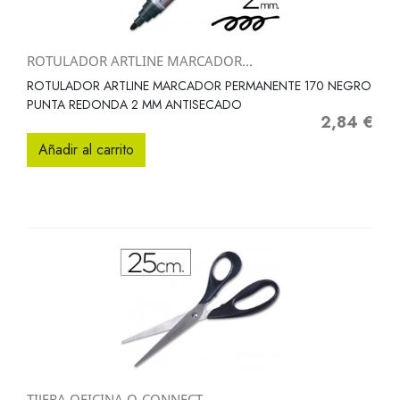
ROTULADOR ARTLINE MARCADOR...
ROTULADOR ARTLINE MARCADOR PERMANENTE 170 NEGRO
PUNTA REDONDA 2 MM ANTISECADO
2,84 €
Precio
Añadir al carrito
TIJERA OFICINA Q-CONNECT...