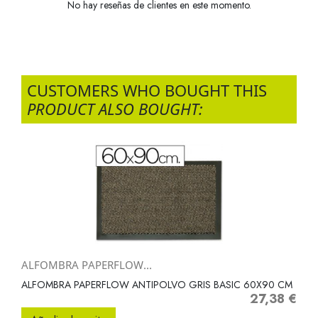
No hay reseñas de clientes en este momento.
CUSTOMERS WHO BOUGHT THIS
PRODUCT ALSO BOUGHT:
ALFOMBRA PAPERFLOW...
ALFOMBRA PAPERFLOW ANTIPOLVO GRIS BASIC 60X90 CM
27,38 €
Precio