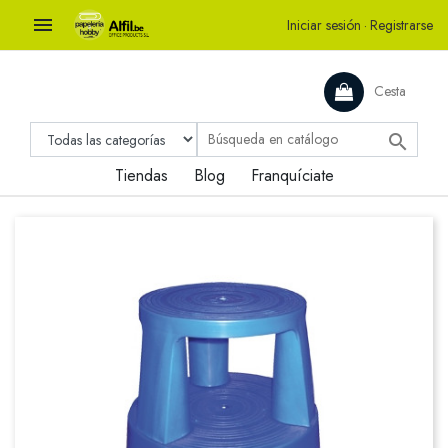

Iniciar sesión
·
Registrarse
Cesta

Tiendas
Blog
Franquíciate