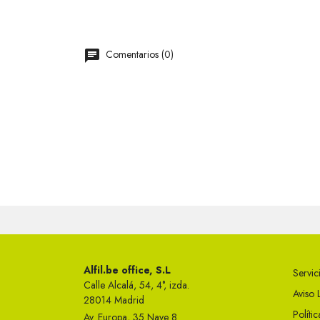
Comentarios (0)
Alfil.be office, S.L
Servici
Calle Alcalá, 54, 4°, izda.
Aviso 
28014 Madrid
Políti
Av. Europa, 35 Nave 8