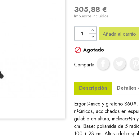
305,88 €
Impuestos incluidos
Añadir al carrito

Agotado
Compartir
Descripción
Detalles
Ergon¾mico y giratorio 360#. 
n¾micos, acolchados en espuma
gulable en altura, inclinaci¾n 
cm. Base: poliamida de 5 radio
100 + 23 cm. Altura del respa