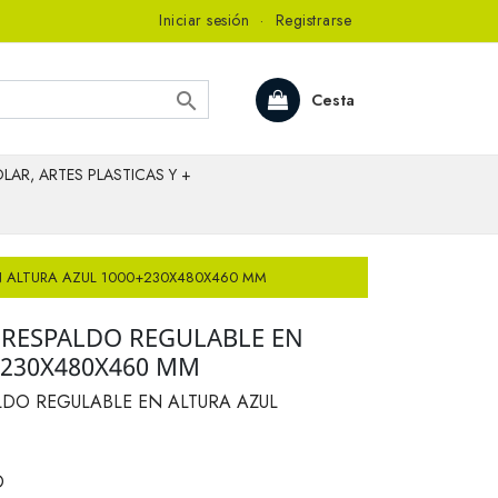
Iniciar sesión
·
Registrarse

Cesta
LAR, ARTES PLASTICAS Y +
N ALTURA AZUL 1000+230X480X460 MM
 RESPALDO REGULABLE EN
+230X480X460 MM
LDO REGULABLE EN ALTURA AZUL
O