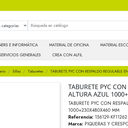
ERS E INFORMÁTICA
MATERIAL DE OFICINA
MATERIAL ESCO
SERVICIOS GENERALES
CREA CON ALFIL
ario
Sillas
Taburetes
TABURETE PYC CON RESPALDO REGULABLE E
TABURETE PYC CON
ALTURA AZUL 1000
TABURETE PYC CON RESPA
1000+230X480X460 MM
Referencia:
156129-KF11262
Marca:
PIQUERAS Y CRESP