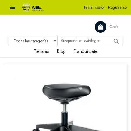

Iniciar sesión
·
Registrarse
Cesta

Tiendas
Blog
Franquíciate