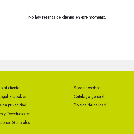
No hay reseñas de clientes en este momento.
o al cliente
Sobre nosotros
Legal y Cookies
Catálogo general
ca de privacidad
Política de calidad
s y Devoluciones
ciones Generales