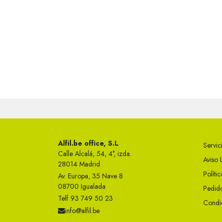
Alfil.be office, S.L
Servici
Calle Alcalá, 54, 4°, izda.
Aviso 
28014 Madrid
Políti
Av. Europa, 35 Nave 8
08700 Igualada
Pedido
Telf 93 749 50 23
Condi
info@alfil.be