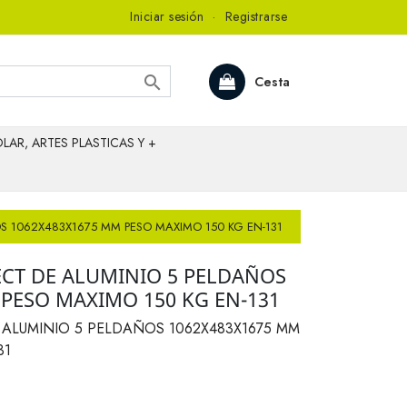
Iniciar sesión
·
Registrarse

Cesta
LAR, ARTES PLASTICAS Y +
S 1062X483X1675 MM PESO MAXIMO 150 KG EN-131
CT DE ALUMINIO 5 PELDAÑOS
 PESO MAXIMO 150 KG EN-131
ALUMINIO 5 PELDAÑOS 1062X483X1675 MM
31