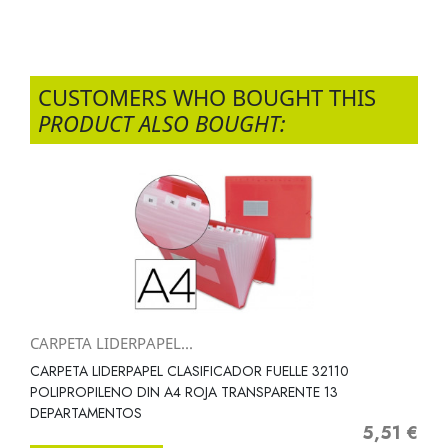
CUSTOMERS WHO BOUGHT THIS
PRODUCT ALSO BOUGHT:
CARPETA LIDERPAPEL...
CARPETA LIDERPAPEL CLASIFICADOR FUELLE 32110
POLIPROPILENO DIN A4 ROJA TRANSPARENTE 13
DEPARTAMENTOS
5,51 €
Precio