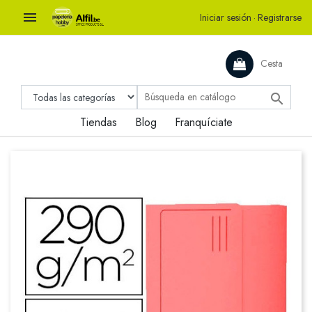

Iniciar sesión
·
Registrarse
Cesta

Tiendas
Blog
Franquíciate