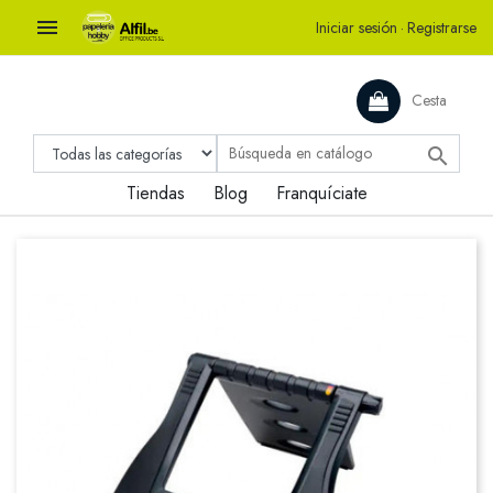

Iniciar sesión
·
Registrarse
Cesta

Tiendas
Blog
Franquíciate