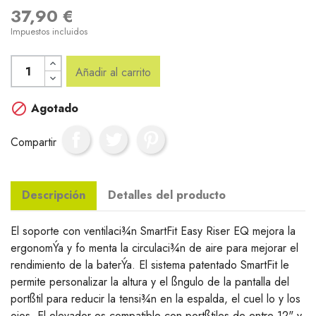
37,90 €
Impuestos incluidos
Añadir al carrito

Agotado
Compartir
Descripción
Detalles del producto
El soporte con ventilaci¾n SmartFit Easy Riser EQ mejora la
ergonomÝa y fo menta la circulaci¾n de aire para mejorar el
rendimiento de la baterÝa. El sistema patentado SmartFit le
permite personalizar la altura y el ßngulo de la pantalla del
portßtil para reducir la tensi¾n en la espalda, el cuel lo y los
ojos. El elevador es compatible con portßtiles de entre 12" y