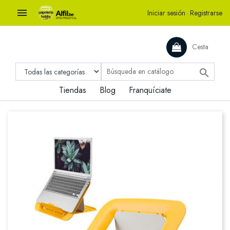

Iniciar sesión
·
Registrarse
Cesta

Tiendas
Blog
Franquíciate