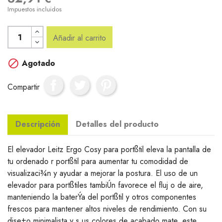
Impuestos incluidos
Añadir al carrito

Agotado
Compartir
Descripción
Detalles del producto
El elevador Leitz Ergo Cosy para portßtil eleva la pantalla de
tu ordenado r portßtil para aumentar tu comodidad de
visualizaci¾n y ayudar a mejorar la postura. El uso de un
elevador para portßtiles tambiÚn favorece el fluj o de aire,
manteniendo la baterÝa del portßtil y otros componentes
frescos para mantener altos niveles de rendimiento. Con su
dise±o minimalista y s us colores de acabado mate, este