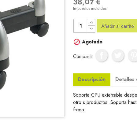
38,07 €
Impuestos incluidos
Añadir al carrito

Agotado
Compartir
Descripción
Detalles
Soporte CPU extensible desde
otro s productos. Soporta has
freno.