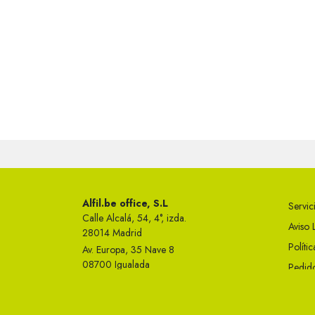
Alfil.be office, S.L
Servici
Calle Alcalá, 54, 4°, izda.
Aviso 
28014 Madrid
Políti
Av. Europa, 35 Nave 8
08700 Igualada
Pedido
Telf 93 749 50 23
Condi
info@alfil.be