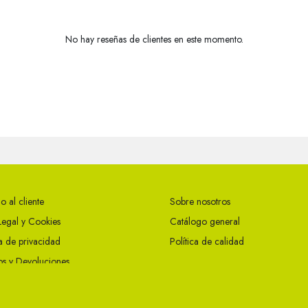
No hay reseñas de clientes en este momento.
o al cliente
Sobre nosotros
Legal y Cookies
Catálogo general
ca de privacidad
Política de calidad
s y Devoluciones
ciones Generales