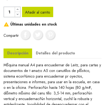
Añadir al carrito

Últimas unidades en stock
Compartir
Descripción
Detalles del producto
Mßquina manual A4 para encuadernar de Leitz, para cartas y
documentos de t ama±o A5 con canutillos de plßstico,
sistema econ¾mico para encuadernar pr oyectos,
presentaciones e informes, para usar en la escuela, en casa
o en la oficina. Perforaci¾n hasta 140 hojas (80 g/m#,
dißmetro mßximo del canu tillo: 3,5-14 mm, perforaci¾n
vertical y encuadernaci¾n horizontal, cuchil la robusta y
antideslizante, (posibilidad de desencuadernar con el