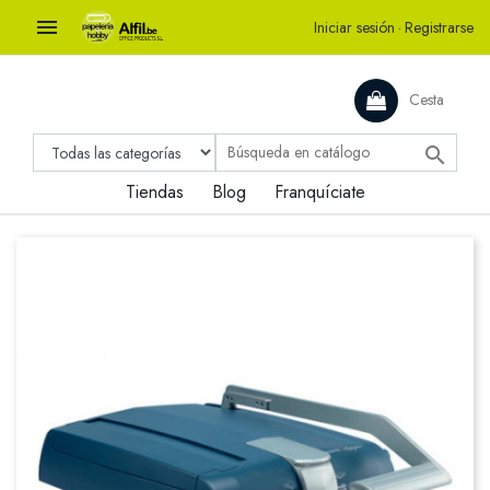

Iniciar sesión
·
Registrarse
Cesta

Tiendas
Blog
Franquíciate