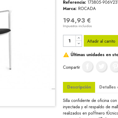
Referencia:
173805-906V2
Marca:
ROCADA
194,93 €
Impuestos incluidos
Añadir al carrito

Últimas unidades en st
Compartir
Descripción
Detalles
Silla confidente de oficina con
inyectada y el respaldo de mal
realizados en polÝmero tÚcnico