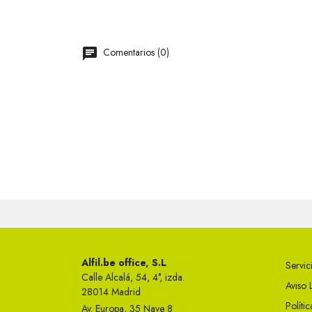
Comentarios (0)
Alfil.be office, S.L
Servici
Calle Alcalá, 54, 4°, izda.
Aviso 
28014 Madrid
Políti
Av. Europa, 35 Nave 8