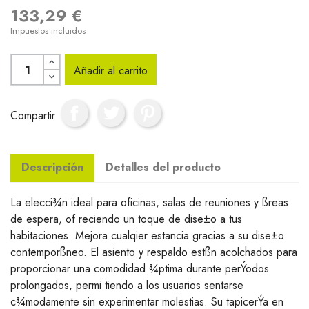
133,29 €
Impuestos incluidos
Añadir al carrito
Compartir
Descripción
Detalles del producto
La elecci¾n ideal para oficinas, salas de reuniones y ßreas
de espera, of reciendo un toque de dise±o a tus
habitaciones. Mejora cualqier estancia gracias a su dise±o
contemporßneo. El asiento y respaldo estßn acolchados para
proporcionar una comodidad ¾ptima durante perÝodos
prolongados, permi tiendo a los usuarios sentarse
c¾modamente sin experimentar molestias. Su tapicerÝa en