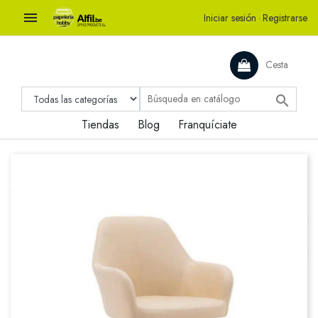

Iniciar sesión
·
Registrarse
Cesta

Tiendas
Blog
Franquíciate