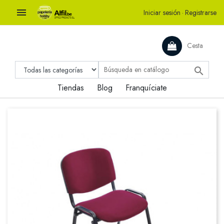

Iniciar sesión
·
Registrarse
Cesta

Tiendas
Blog
Franquíciate