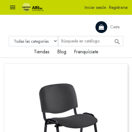

Iniciar sesión
·
Registrarse
Cesta

Tiendas
Blog
Franquíciate