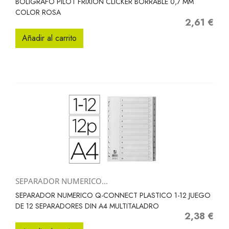
BOLIGRAFO PILOT FRIXION CLICKER BORRABLE 0,7 MM
COLOR ROSA
2,61 €
Precio
Añadir al carrito
SEPARADOR NUMERICO...
SEPARADOR NUMERICO Q-CONNECT PLASTICO 1-12 JUEGO
DE 12 SEPARADORES DIN A4 MULTITALADRO
2,38 €
Precio