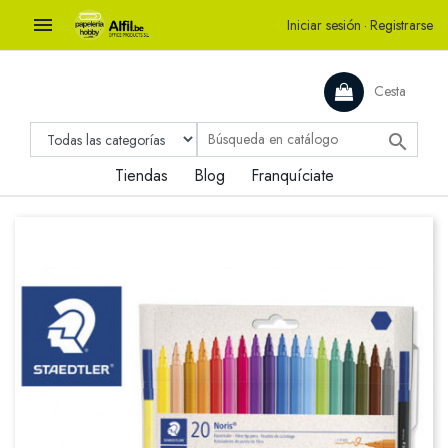

Iniciar sesión
·
Registrarse
Cesta

Tiendas
Blog
Franquíciate