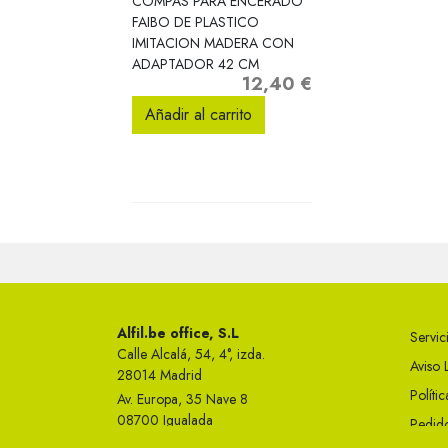
COMPAS PARA ENCERADO
FAIBO DE PLASTICO
IMITACION MADERA CON
ADAPTADOR 42 CM
12,40 €
Precio
Añadir al carrito
Alfil.be office, S.L
Servici
Calle Alcalá, 54, 4°, izda.
Aviso 
28014 Madrid
Políti
Av. Europa, 35 Nave 8
08700 Igualada
Pedido
Telf 93 749 50 23