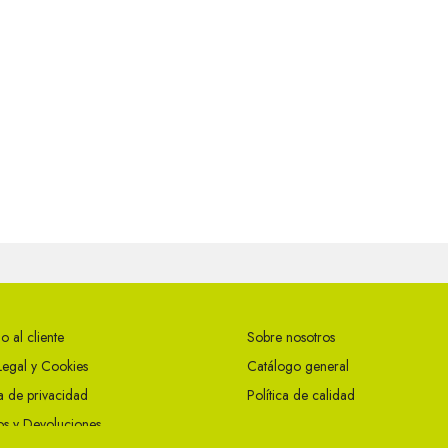
o al cliente
Sobre nosotros
Legal y Cookies
Catálogo general
ca de privacidad
Política de calidad
s y Devoluciones