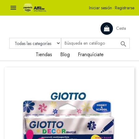

Iniciar sesión
·
Registrarse
Cesta

Tiendas
Blog
Franquíciate