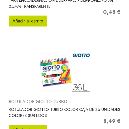
TAPA ENCUADERNACION LIDERPAPEL POLIPROPILENO A4
0.5MM TRANSPARENTE
0,48 €
Precio
Añadir al carrito
ROTULADOR GIOTTO TURBO...
ROTULADOR GIOTTO TURBO COLOR CAJA DE 36 UNIDADES
COLORES SURTIDOS
8,49 €
Precio