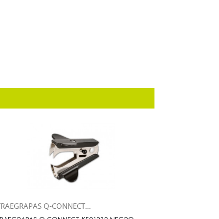
TRAEGRAPAS Q-CONNECT...
Vista rápida
