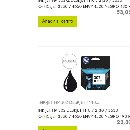
INK-JET HP 302XL DESKJET 1110 / 2130 / 3630
OFFICEJET 3830 / 4650 ENVY 4520 NEGRO 480
53,0
Precio
Añadir al carrito
INK-JET HP 302 DESKJET 1110...
Vista rápida

INK-JET HP 302 DESKJET 1110 / 2130 / 3630
OFFICEJET 3830 / 4650 ENVY 4520 NEGRO 190 
23,3
Precio