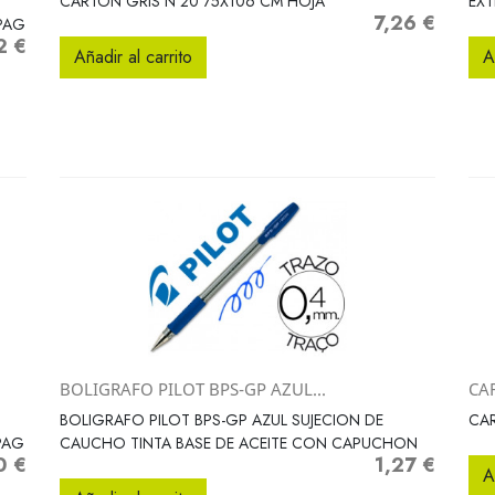
CARTON GRIS N 20 75X106 CM HOJA
EX
7,26 €
Precio
 PAG
2 €
Añadir al carrito
A
BOLIGRAFO PILOT BPS-GP AZUL...
CAR
Vista rápida

BOLIGRAFO PILOT BPS-GP AZUL SUJECION DE
CAR
PAG
CAUCHO TINTA BASE DE ACEITE CON CAPUCHON
0 €
1,27 €
Precio
A