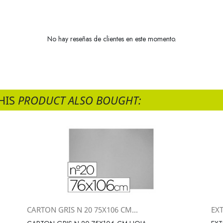
No hay reseñas de clientes en este momento.
HIS
PRODUCT ALSO BOUGHT:
CARTON GRIS N 20 75X106 CM...
EX
Vista rápida
