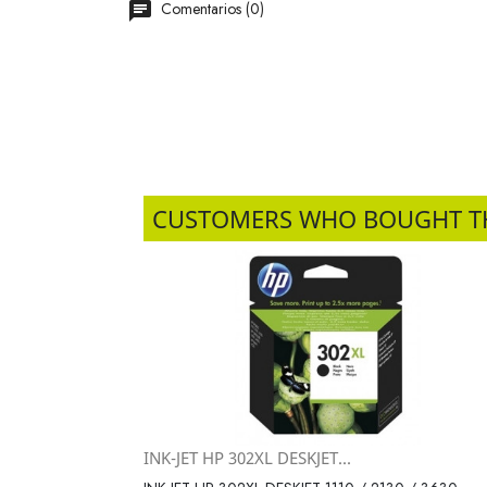
Comentarios (0)
CUSTOMERS WHO BOUGHT T
INK-JET HP 302XL DESKJET...
Vista rápida
