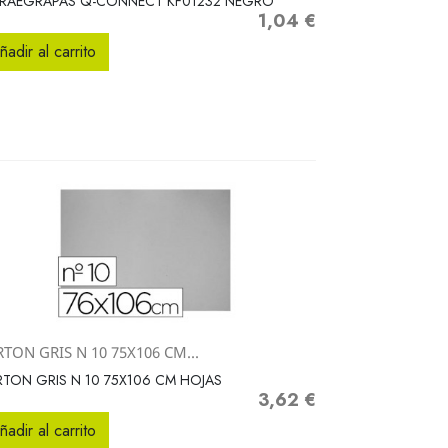
TRAEGRAPAS Q-CONNECT KF01232 NEGRO
1,04 €
Precio
ñadir al carrito
TON GRIS N 10 75X106 CM...
Vista rápida

TON GRIS N 10 75X106 CM HOJAS
3,62 €
Precio
ñadir al carrito