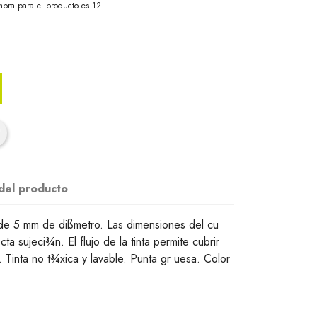
pra para el producto es 12.
 del producto
d de 5 mm de dißmetro. Las dimensiones del cu
ta sujeci¾n. El flujo de la tinta permite cubrir
. Tinta no t¾xica y lavable. Punta gr uesa. Color