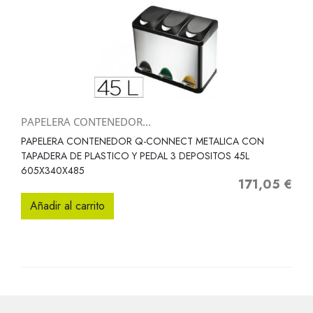
PAPELERA CONTENEDOR...
PAPELERA CONTENEDOR Q-CONNECT METALICA CON
TAPADERA DE PLASTICO Y PEDAL 3 DEPOSITOS 45L
605X340X485
171,05 €
Precio
Añadir al carrito