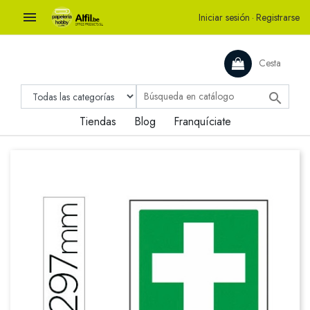

Iniciar sesión
·
Registrarse
Cesta

Tiendas
Blog
Franquíciate