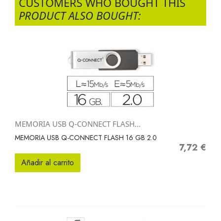
CUSTOMERS WHO BOUGHT THIS
PRODUCT ALSO BOUGHT:
MEMORIA USB Q-CONNECT FLASH...
MEMORIA USB Q-CONNECT FLASH 16 GB 2.0
7,72 €
Precio
Añadir al carrito